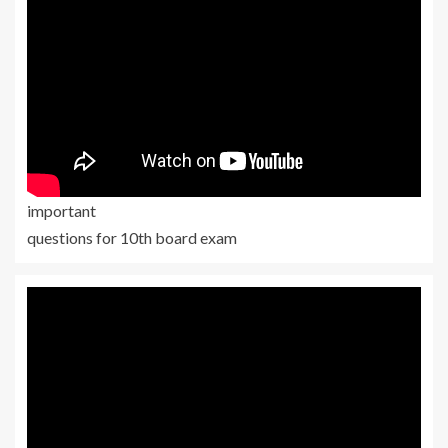
important
questions for 10th board exam