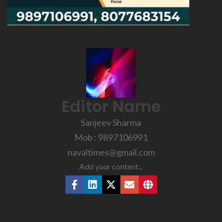
Editor Name
Sanjeev Sharma
Mob : 9897106991
navaltimes@gmail.com
Add your content...