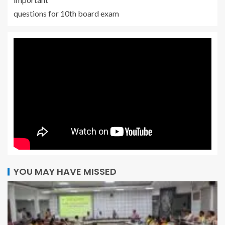
questions for 10th board exam
YOU MAY HAVE MISSED