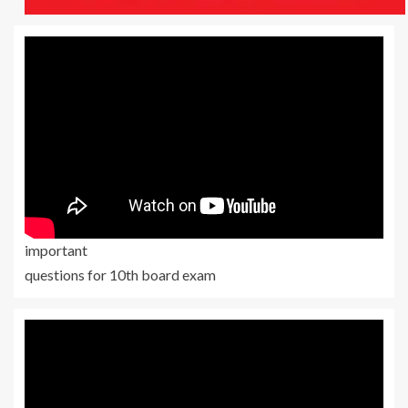
important
questions for 10th board exam