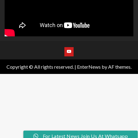
Copyright © All rights reserved.
|
EnterNews
by AF themes.
Join Us At Whatsapp For Latest News
For Latest News Join Us At Whatsapp