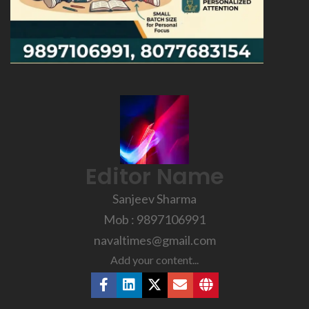
Editor Name
Sanjeev Sharma
Mob : 9897106991
navaltimes@gmail.com
Add your content...