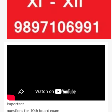
important
questions for 10th board exam