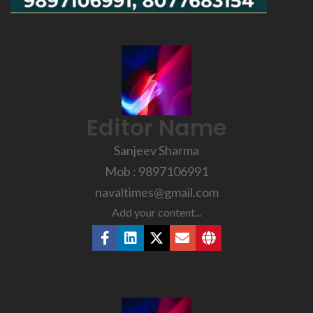
Editor Name
Sanjeev Sharma
Mob : 9897106991
navaltimes@gmail.com
Add your content...