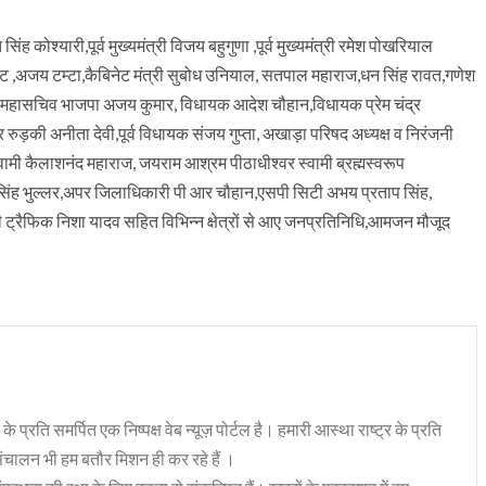
सिंह कोश्यारी,पूर्व मुख्यमंत्री विजय बहुगुणा ,पूर्व मुख्यमंत्री रमेश पोखरियाल
भट्ट ,अजय टम्टा,कैबिनेट मंत्री सुबोध उनियाल, सतपाल महाराज,धन सिंह रावत,गणेश
य महासचिव भाजपा अजय कुमार, विधायक आदेश चौहान,विधायक प्रेम चंद्र
र रुड़की अनीता देवी,पूर्व विधायक संजय गुप्ता, अखाड़ा परिषद अध्यक्ष व निरंजनी
स्वामी कैलाशनंद महाराज, जयराम आश्रम पीठाधीश्वर स्वामी ब्रह्मस्वरूप
त सिंह भुल्लर,अपर जिलाधिकारी पी आर चौहान,एसपी सिटी अभय प्रताप सिंह,
ट्रैफिक निशा यादव सहित विभिन्न क्षेत्रों से आए जनप्रतिनिधि,आमजन मौजूद
 के प्रति समर्पित एक निष्पक्ष वेब न्यूज़ पोर्टल है। हमारी आस्था राष्ट्र के प्रति
संचालन भी हम बतौर मिशन ही कर रहे हैं ।