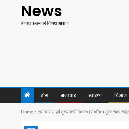
News
निष्पक्ष कलम की निष्पक्ष आवाज
होम
समाचार
स्वास्थ्य
विज्ञान
Home
समाचार
पूर्व मुख्यमंत्री मे०ज० (से०नि०) भुवन चंद्र खंडू