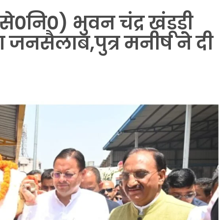
(से०नि०) भुवन चंद्र खंडूड़ी
ड़ा जनसैलाब,पुत्र मनीष ने दी