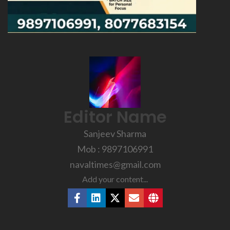
Editor Name
Sanjeev Sharma
Mob : 9897106991
navaltimes@gmail.com
Add your content...