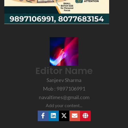
Editor Name
Sanjeev Sharma
Mob : 9897106991
navaltimes@gmail.com
Add your content...