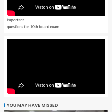
important
questions for 10th board exam
YOU MAY HAVE MISSED