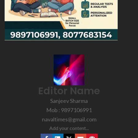
Editor Name
Sanjeev Sharma
Mob : 9897106991
navaltimes@gmail.com
Add your content...