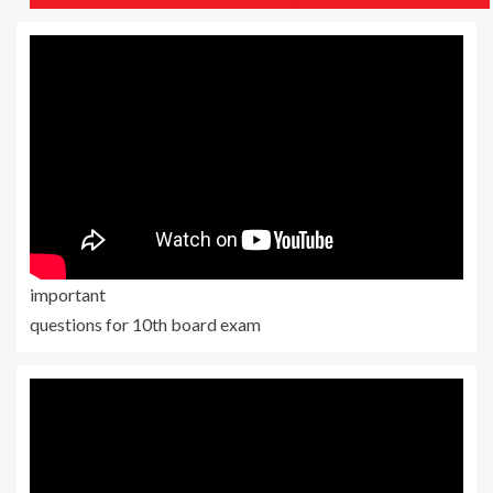
important
questions for 10th board exam