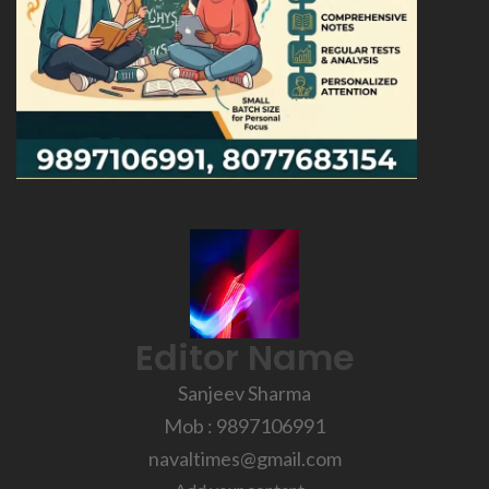
Editor Name
Sanjeev Sharma
Mob : 9897106991
navaltimes@gmail.com