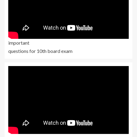
important
questions for 10th board exam