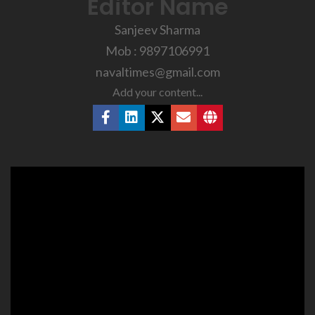
Editor Name
Sanjeev Sharma
Mob : 9897106991
navaltimes@gmail.com
Add your content...