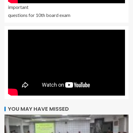
important
questions for 10th board exam
YOU MAY HAVE MISSED