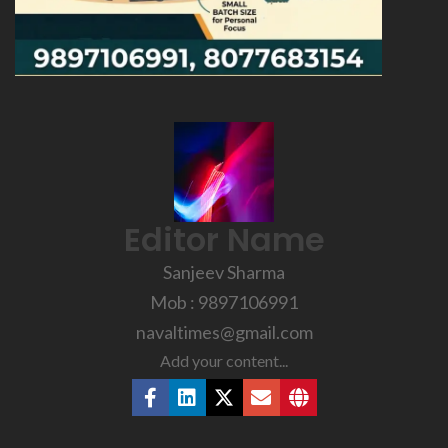
Editor Name
Sanjeev Sharma
Mob : 9897106991
navaltimes@gmail.com
Add your content...