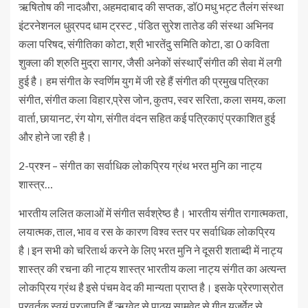
ऋषितोष की नादऔरा, अहमदाबाद की सप्तक, डॉ0 मधु भट्ट तैलंग संस्था
इंटरनेशनल धुव्रपद धाम ट्रस्ट , पंडित सुरेश तातेड की संस्था अभिनव
कला परिषद, संगीतिका कोटा, श्री भारतेंदु समिति कोटा, डा 0 कविता
शुक्ला की श्रुति मुद्रा सागर, जैसी अनेकों संस्थाएँ संगीत की सेवा में लगी
हुई है। हम संगीत के स्वर्णिम युग में जी रहे हैं संगीत की प्रमुख पत्रिका
संगीत, संगीत कला विहार,प्रेस जोन, कुतप, स्वर सरिता, कला समय, कला
वार्ता, छायानट, रंग योग, संगीत वंदन सहित कई पत्रिकाएं प्रकाशित हुई
और होने जा रही है।
2-प्रश्न – संगीत का सर्वाधिक लोकप्रिय ग्रंथ भरत मुनि का नाट्य
शास्त्र…
भारतीय ललित कलाओं में संगीत सर्वश्रेष्ठ है। भारतीय संगीत रागात्मकता,
लयात्मक, ताल, भाव व रस के कारण विश्व स्तर पर सर्वाधिक लोकप्रिय
है।इन सभी को चरितार्थ करने के लिए भरत मुनि ने दूसरी शताब्दी में नाट्य
शास्त्र की रचना की नाट्य शास्त्र भारतीय कला नाट्य संगीत का अत्यन्त
लोकप्रिय ग्रंथ है इसे पंचम वेद की मान्यता प्राप्त है। इसके प्रेरणास्रोत
प्रवर्तक स्वयं प्रजापति हैं ऋग्वेद से पाठ्य सामवेद से गीत यजुर्वेद से