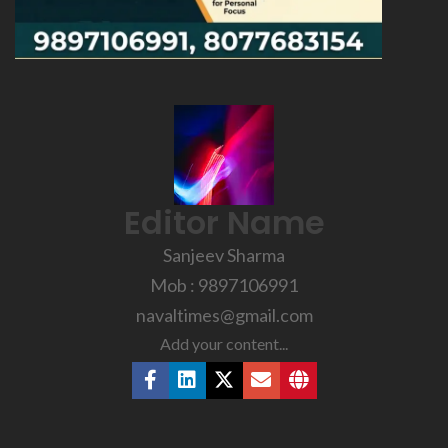
Editor Name
Sanjeev Sharma
Mob : 9897106991
navaltimes@gmail.com
Add your content...