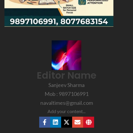
Editor Name
Sanjeev Sharma
Mob : 9897106991
navaltimes@gmail.com
Add your content...