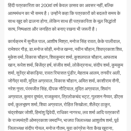
हिंदी पत्रकारिता का 200वां वर्ष केवल उत्सव का अवसर नहीं, बल्कि
आत्ममंथन का भी समय है। उन्होंने कहा कि पत्रकारों को बदलते समय के
साथ खुद को ढालना होगा, लेकिन साथ ही पत्रकारिता के मूल सिद्धांतों
सत्य, निष्पक्षता और जनहित को बनाए रखना भी जरूरी है।
कार्यक्रम में सुनील पाल, आशीष मिश्रा, मनोज सिंह रावत, केके पालीवाल,
रामेश्वर गौड़, डा.मनोज सोही, मनोज खन्ना, नवीन चौहान, शिवप्रकाश शिव,
मुकेश वर्मा, विकास चौहान, शिवकुमार शर्मा, कुशलपाल चौहान, आफताब
खान, रूपेश शर्मा, बिजेंद्र हर्ष, संजीव शर्मा, लोकेंद्रनाथ, संदीप शर्मा, कुमकुम
शर्मा, सुरेंद्र बोकाड़िया, रावत रियासत पुंडीर, मेहताब आलम, तनवीर अली,
जोगेंद्र मावी, मुदित अग्रवाल, विकास चौहान, अमित शर्मा, काशीराम सैनी,
नरेश गुप्ता, पंरमजीत सिंह, दीपक नौटियाल, मुदित अग्रवाल, शिवांग
अग्रवाल, कुमार दुष्यंत, राजकुमार, त्रिलोकचंद भट्ट, गुलशन नैय्यर, डीएस
वर्मा, कुलभूषण शर्मा, शिवा अग्रवाल, रोहित सिखोला, शैलेंद्र ठाकुर,
चंद्रशेखर जोशी, हिमांशु द्विवेदी, राधिका नागरथ, लव शर्मा आदि पत्रकारों
के राज्यमंत्री ओमप्रकाश जमदग्नि, भाजपा जिलाध्यक्ष आशुतोष शर्मा, पूर्व
जिलाध्यक्ष संदीप गोयल, मनोज गौतम, युवा कांग्रेस नेता कैख खुराना,