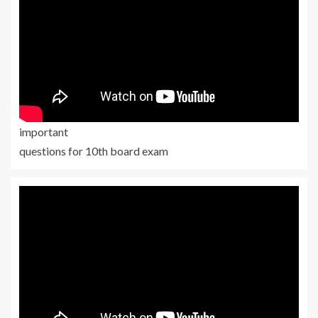
important
questions for 10th board exam