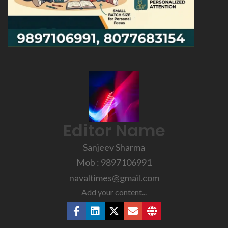
Editor Name
Sanjeev Sharma
Mob : 9897106991
navaltimes@gmail.com
Add your content...