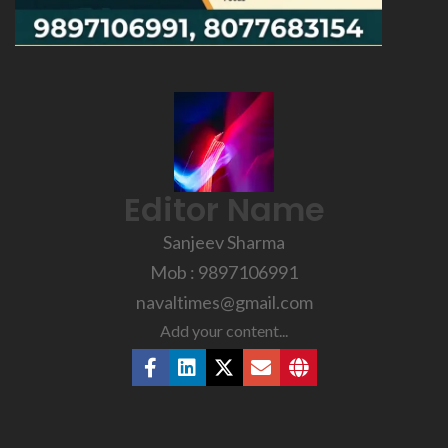
Editor Name
Sanjeev Sharma
Mob : 9897106991
navaltimes@gmail.com
Add your content...