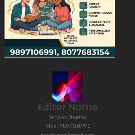
Editor Name
Sanjeev Sharma
Mob : 9897106991
navaltimes@gmail.com