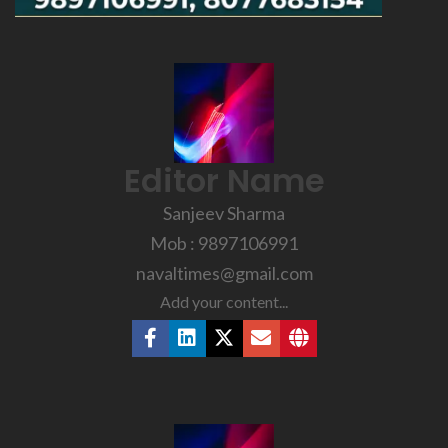
Editor Name
Sanjeev Sharma
Mob : 9897106991
navaltimes@gmail.com
Add your content...