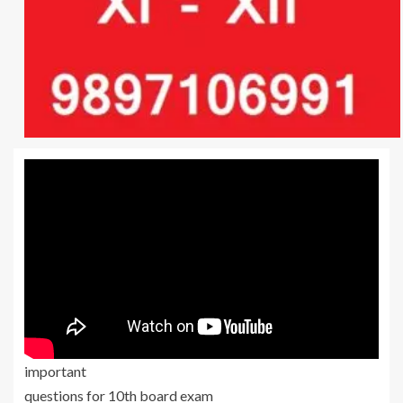
important
questions for 10th board exam