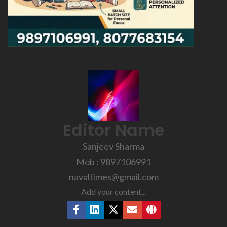
Editor Name
Sanjeev Sharma
Mob : 9897106991
navaltimes@gmail.com
Add your content...