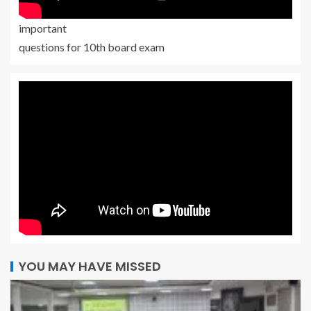
important
questions for 10th board exam
YOU MAY HAVE MISSED