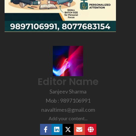
Editor Name
Sanjeev Sharma
Mob : 9897106991
navaltimes@gmail.com
Add your content...