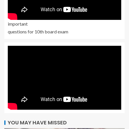
important
questions for 10th board exam
YOU MAY HAVE MISSED