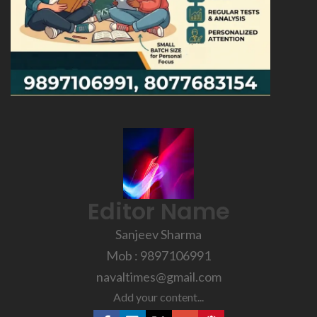
Editor Name
Sanjeev Sharma
Mob : 9897106991
navaltimes@gmail.com
Add your content...