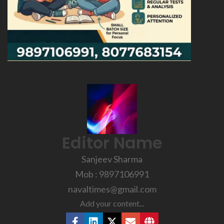
Editor Name
Sanjeev Sharma
Mob : 9897106991
navaltimes@gmail.com
Add your content...