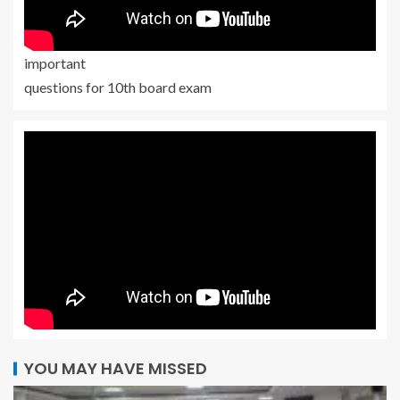
important
questions for 10th board exam
YOU MAY HAVE MISSED