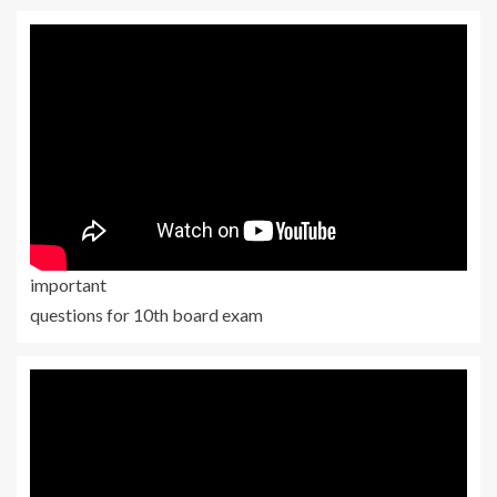
important
questions for 10th board exam