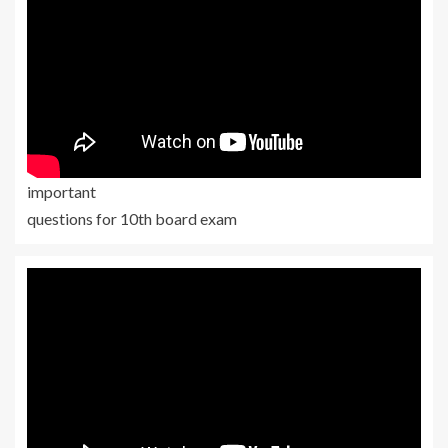
important
questions for 10th board exam