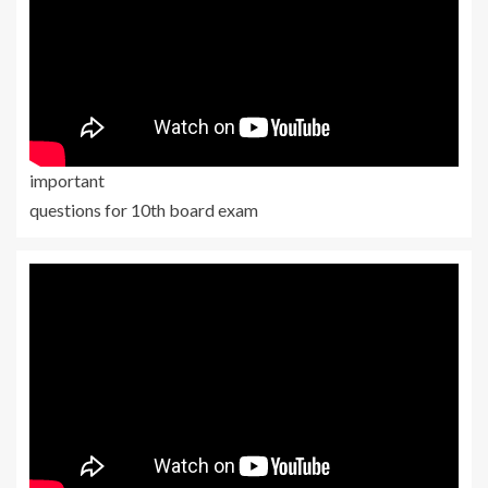
important
questions for 10th board exam