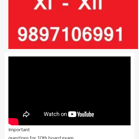
important
questions for 10th board exam