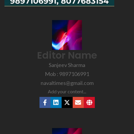
Editor Name
Sanjeev Sharma
Mob : 9897106991
navaltimes@gmail.com
Add your content...