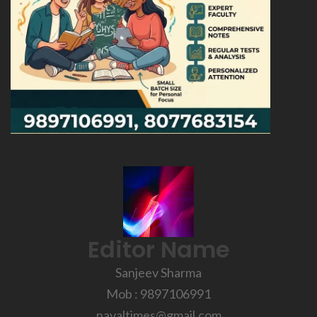
Editor Name
Sanjeev Sharma
Mob : 9897106991
navaltimes@gmail.com