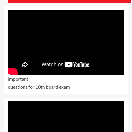
important
questions for 10th board exam