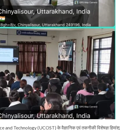
nce and Technology (UCOST) के वैज्ञानिक एवं तकनीकी विशेषज्ञ हिमांशु