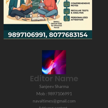
Editor Name
Sanjeev Sharma
Mob : 9897106991
navaltimes@gmail.com
Add your content...