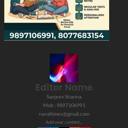
Editor Name
Sanjeev Sharma
Mob : 9897106991
navaltimes@gmail.com
Add your content...