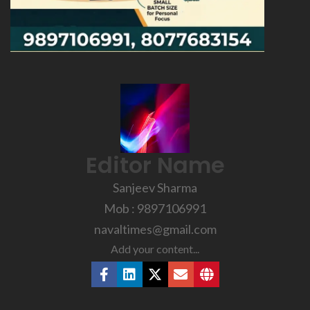
Editor Name
Sanjeev Sharma
Mob : 9897106991
navaltimes@gmail.com
Add your content...