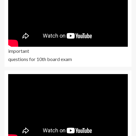
important
questions for 10th board exam