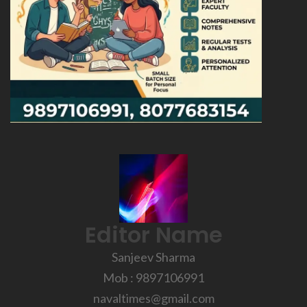
Editor Name
Sanjeev Sharma
Mob : 9897106991
navaltimes@gmail.com