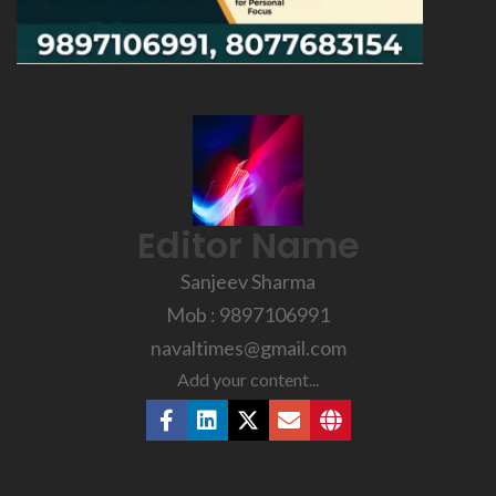
Editor Name
Sanjeev Sharma
Mob : 9897106991
navaltimes@gmail.com
Add your content...