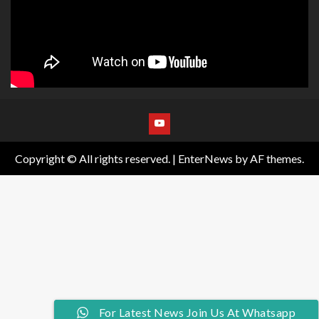
Copyright © All rights reserved.
|
EnterNews
by AF themes.
Join Us At Whatsapp For Latest News
For Latest News Join Us At Whatsapp