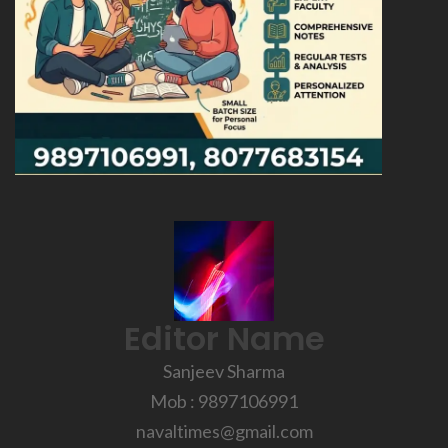
Editor Name
Sanjeev Sharma
Mob : 9897106991
navaltimes@gmail.com