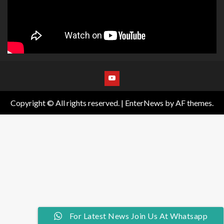
Copyright © All rights reserved.
|
EnterNews
by AF themes.
Join Us At Whatsapp For Latest News
For Latest News Join Us At Whatsapp