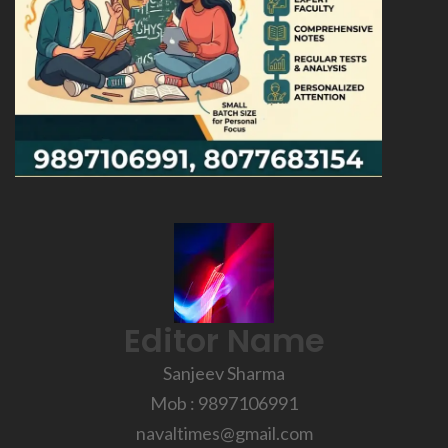
Editor Name
Sanjeev Sharma
Mob : 9897106991
navaltimes@gmail.com