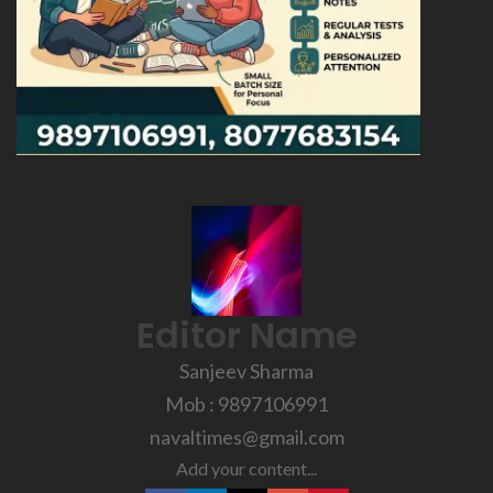
Editor Name
Sanjeev Sharma
Mob : 9897106991
navaltimes@gmail.com
Add your content...