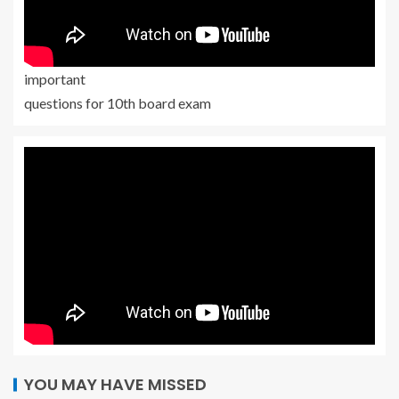
important
questions for 10th board exam
YOU MAY HAVE MISSED