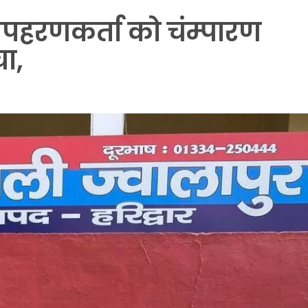
अपहरणकर्ता को चंम्पारण
चा,