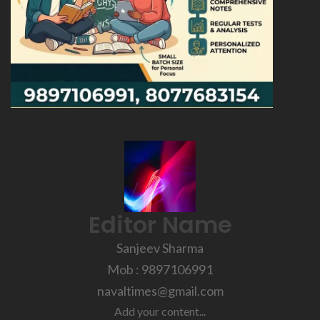
Editor Name
Sanjeev Sharma
Mob : 9897106991
navaltimes@gmail.com
Add your content...