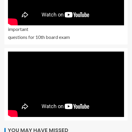
important
questions for 10th board exam
YOU MAY HAVE MISSED