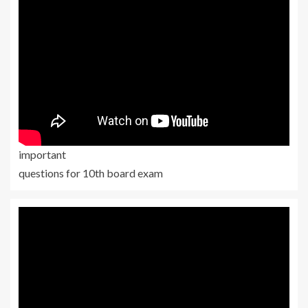
important
questions for 10th board exam