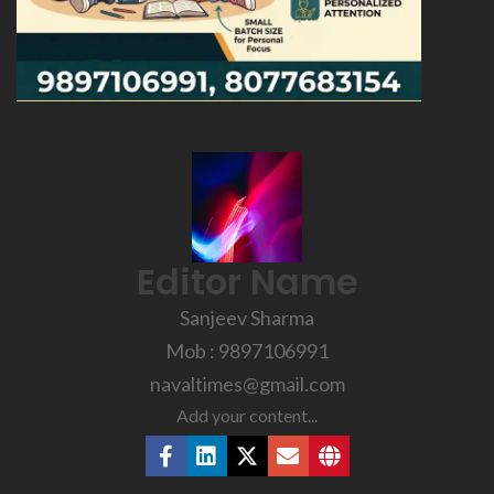
Editor Name
Sanjeev Sharma
Mob : 9897106991
navaltimes@gmail.com
Add your content...