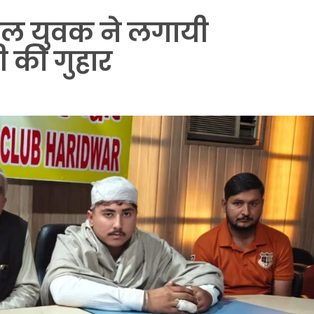
घायल युवक ने लगायी
ी की गुहार