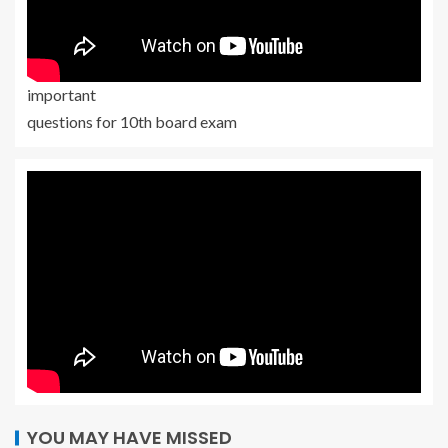
important
questions for 10th board exam
YOU MAY HAVE MISSED