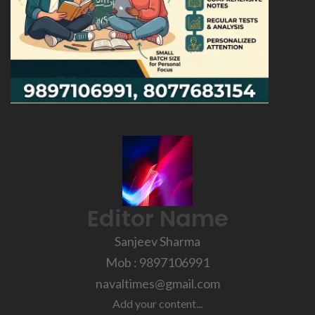
Editor Name
Sanjeev Sharma
Mob : 9897106991
navaltimes@gmail.com
Add your content...